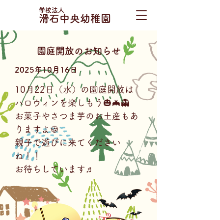
学校法人
滑石中央幼稚園
園庭開放のお知らせ
2025年10月16日
10月22日（水）の園庭開放は
ハロウィンを楽しもう🎃🦇👻
お菓子やさつま芋のお土産もあ
りますよ🍪
親子で遊びに来てください
ね！！
お待ちしています♬