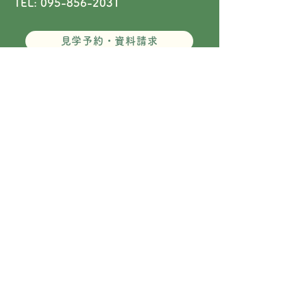
TEL: 095-856-2031
見学予約・資料請求
アクセス
姉妹園のご案内
©️Nameshi Chuo Yochien All Rights Reserved.